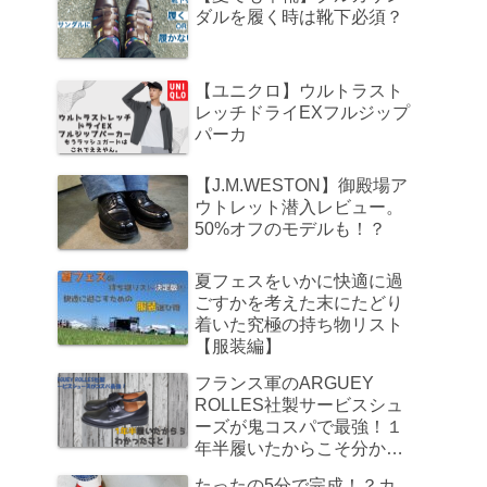
ダルを履く時は靴下必須？
【ユニクロ】ウルトラスト
レッチドライEXフルジップ
パーカ
【J.M.WESTON】御殿場ア
ウトレット潜入レビュー。
50%オフのモデルも！？
夏フェスをいかに快適に過
ごすかを考えた末にたどり
着いた究極の持ち物リスト
【服装編】
フランス軍のARGUEY
ROLLES社製サービスシュ
ーズが鬼コスパで最強！１
年半履いたからこそ分かっ
たこと
たったの5分で完成！？カ