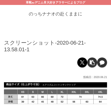
革靴👞デニム👖大好きアラサーによるブログ
のっちナナオの赴くままに
スクリーンショット-2020-06-21-
13.58.01-1
2020.06.21