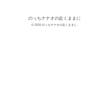
のっちナナオの赴くままに
© 2020 のっちナナオの赴くままに.