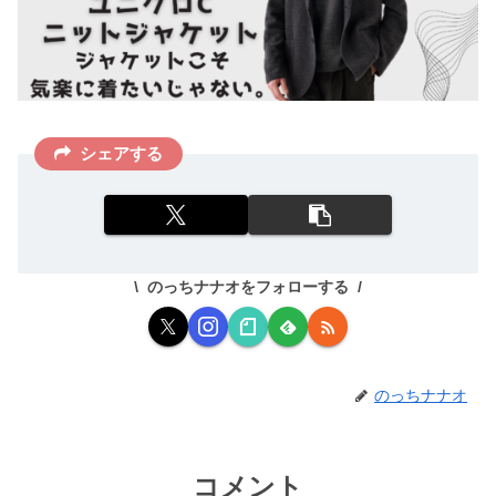
シェアする
のっちナナオをフォローする
のっちナナオ
コメント