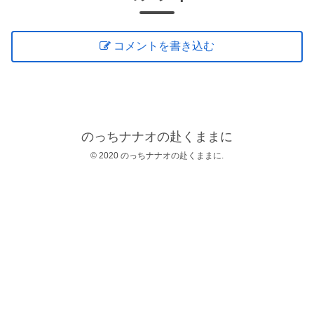
コメントを書き込む
のっちナナオの赴くままに
© 2020 のっちナナオの赴くままに.