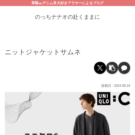
革靴👞デニム👖大好きアラサーによるブログ
のっちナナオの赴くままに
ニットジャケットサムネ
2024.08.24