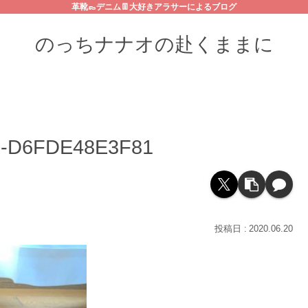
革靴👞デニム👖大好きアラサーによるブログ
のっちナナオの赴くままに
F-D6FDE48E3F81
2020.06.20