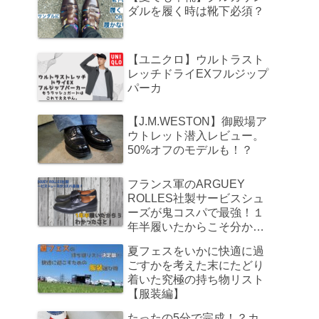
ダルを履く時は靴下必須？
【ユニクロ】ウルトラスト
レッチドライEXフルジップ
パーカ
【J.M.WESTON】御殿場ア
ウトレット潜入レビュー。
50%オフのモデルも！？
フランス軍のARGUEY
ROLLES社製サービスシュ
ーズが鬼コスパで最強！１
年半履いたからこそ分かっ
たこと
夏フェスをいかに快適に過
ごすかを考えた末にたどり
着いた究極の持ち物リスト
【服装編】
たったの5分で完成！？カ