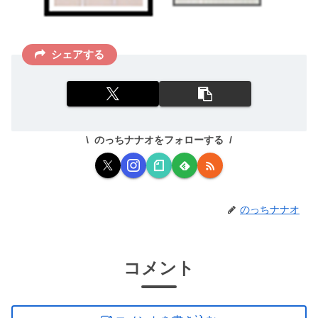
シェアする
のっちナナオをフォローする
のっちナナオ
コメント