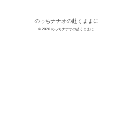
のっちナナオの赴くままに
© 2020 のっちナナオの赴くままに.