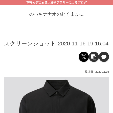
革靴👞デニム👖大好きアラサーによるブログ
のっちナナオの赴くままに
スクリーンショット-2020-11-16-19.16.04
2020.11.16