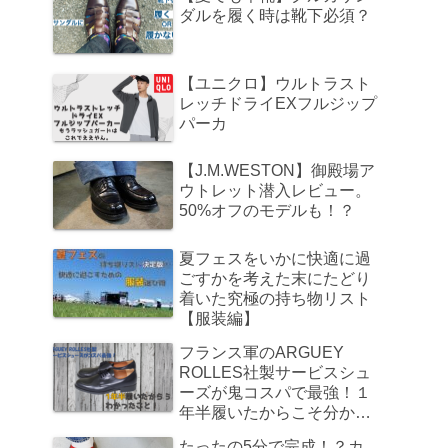
ダルを履く時は靴下必須？
【ユニクロ】ウルトラスト
レッチドライEXフルジップ
パーカ
【J.M.WESTON】御殿場ア
ウトレット潜入レビュー。
50%オフのモデルも！？
夏フェスをいかに快適に過
ごすかを考えた末にたどり
着いた究極の持ち物リスト
【服装編】
フランス軍のARGUEY
ROLLES社製サービスシュ
ーズが鬼コスパで最強！１
年半履いたからこそ分かっ
たこと
たったの5分で完成！？カ