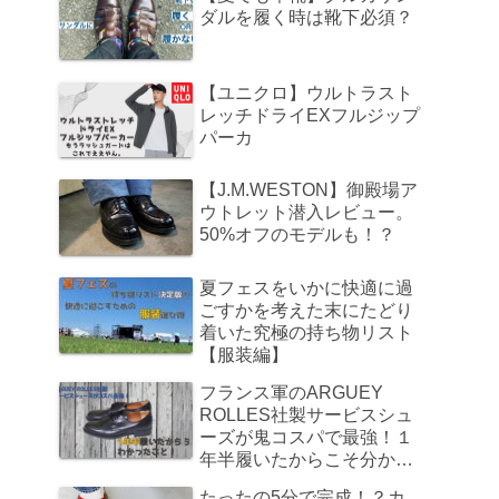
ダルを履く時は靴下必須？
【ユニクロ】ウルトラスト
レッチドライEXフルジップ
パーカ
【J.M.WESTON】御殿場ア
ウトレット潜入レビュー。
50%オフのモデルも！？
夏フェスをいかに快適に過
ごすかを考えた末にたどり
着いた究極の持ち物リスト
【服装編】
フランス軍のARGUEY
ROLLES社製サービスシュ
ーズが鬼コスパで最強！１
年半履いたからこそ分かっ
たこと
たったの5分で完成！？カ