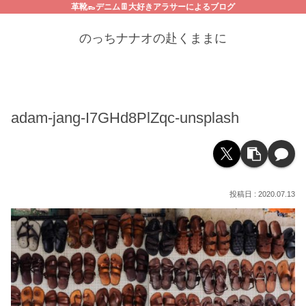
革靴👞デニム👖大好きアラサーによるブログ
のっちナナオの赴くままに
adam-jang-I7GHd8PlZqc-unsplash
2020.07.13