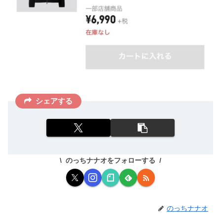
シェアする
のっちナナオをフォローする
のっちナナオ