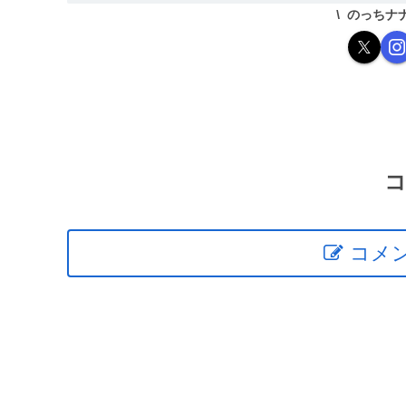
のっちナ
コメ