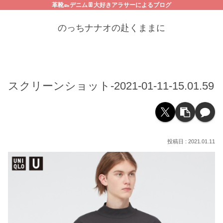
革靴👞デニム👖大好きアラサーによるブログ
のっちナナオの赴くままに
スクリーンショット-2021-01-11-15.01.59
2021.01.11