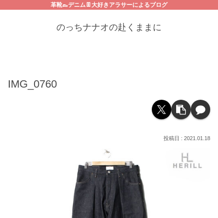
革靴👞デニム👖大好きアラサーによるブログ
のっちナナオの赴くままに
IMG_0760
2021.01.18