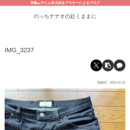
革靴👞デニム👖大好きアラサーによるブログ
のっちナナオの赴くままに
IMG_3237
2022.01.16