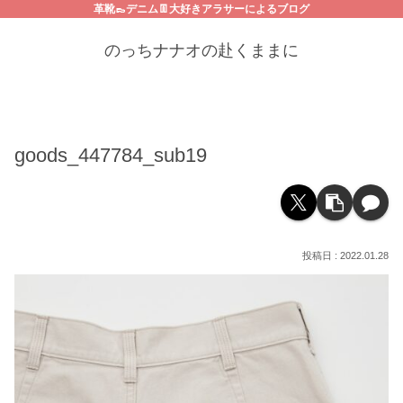
革靴👞デニム👖大好きアラサーによるブログ
のっちナナオの赴くままに
goods_447784_sub19
2022.01.28