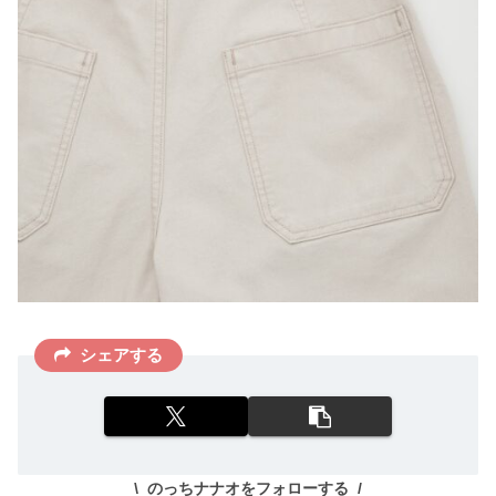
シェアする
のっちナナオをフォローする