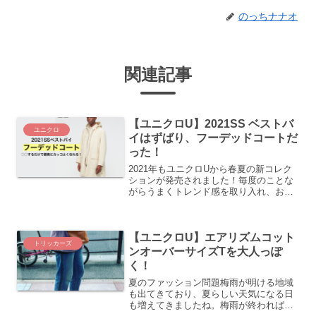
のっちナナオ
関連記事
【ユニクロU】2021SS ベストバ
ユニクロ
イはずばり、フーデッドコートだ
った！
2021年もユニクロUから春夏の新コレク
ションが発売されました！毎度のことな
がらうまくトレンド感を取り入れ、おし
ゃれさんもこれからおしゃれになりたい
方にもオススメしたいアイテムがとにか
くいっぱい！その中でも発売日レポでベ
【ユニクロU】エアリズムコット
ストバイはフーデッド...
トリッカーズ
ンオーバーサイズTを大人っぽ
く！
夏のファッション問題梅雨が明ける地域
も出てきており、夏らしい天気になる日
も増えてきましたね。梅雨が終われば、