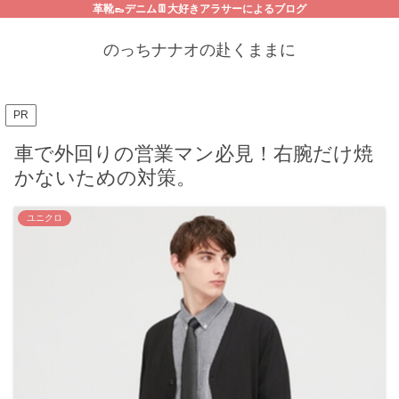
革靴👞デニム👖大好きアラサーによるブログ
のっちナナオの赴くままに
PR
車で外回りの営業マン必見！右腕だけ焼
かないための対策。
ユニクロ