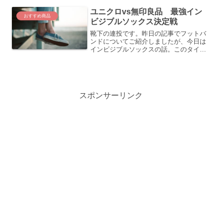
ン、店舗には人が殺到して全然買えなか
ユニクロvs無印良品 最強イン
った！なんて人も多いのではない...
おすすめ商品
ビジブルソックス決定戦
靴下の連投です。昨日の記事でフットバ
ンドについてご紹介しましたが、今日は
インビジブルソックスの話。このタイプ
の靴下もひと昔前はメンズで履いてる人
なんてほんとにいなかったのに、気がつ
けば持ってない人の方が少ないレベルで
みんな履いてますよね。そ...
スポンサーリンク