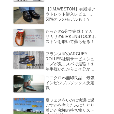
【J.M.WESTON】御殿場ア
ウトレット潜入レビュー。
50%オフのモデルも！？
たったの5分で完成！？カ
サカサのBIRKENSTOCKボ
ストンを磨いて蘇らせる！
フランス軍のARGUEY
ROLLES社製サービスシュ
ーズが鬼コスパで最強！１
年半履いたからこそ分かっ
たこと
ユニクロvs無印良品 最強
インビジブルソックス決定
戦
夏フェスをいかに快適に過
ごすかを考えた末にたどり
着いた究極の持ち物リスト